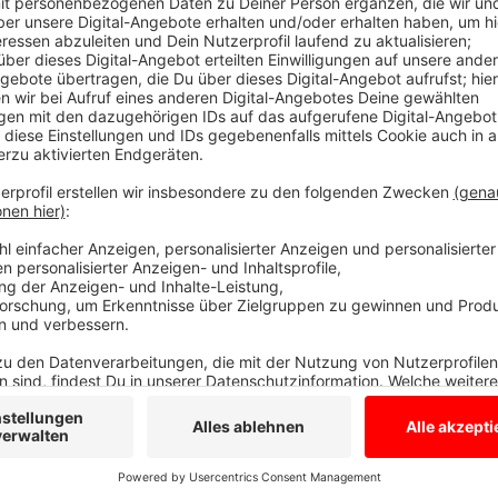
OPs werden nachgeholt
Anzeige
Denn aktuell werden viele OPs nachgeholt, die wege
Das heißt: unsere Krankenhäuser brauchen viele Blu
weiter wie bisher, denn letzte Woche in Ahaus-Graes
Spender als gedacht und damit stehen wir im münste
bestätigt Blutspendedienst West.
Wann Ihr das näc
hier.
Anzeige