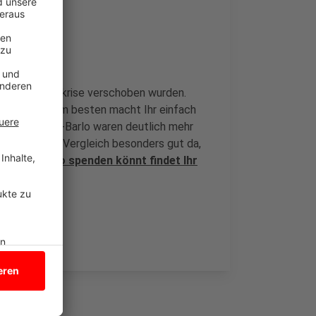
n der Coronakrise verschoben wurden.
tkonserven. Am besten macht Ihr einfach
 und Bocholt-Barlo waren deutlich mehr
rlandweiten Vergleich besonders gut da,
hste Mal wo spenden könnt findet Ihr