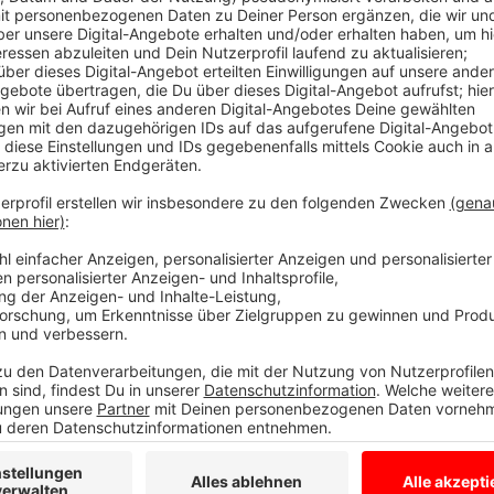
Blutspenden dringend benötigt
Anzeige
Die Zahl der Blutspenden ist in den vergangenen Wo
dafür sind die vielen Feier- und Brückentage, wie de
Damit es zu keiner Notlage kommt, organisiert das D
Blutspende-Sondertermin in Heiden. Von 17 bis 20.30
Ludgerus-Hauptschule vorbeikommen und mit ihrer B
sicherzustellen.
Als kleines Dankeschön erhält jeder Spender ein nac
heute keine Zeit hat, kann auch auf andere Termine 
Blutspendetermin in Borken-Gemen, morgen (Donnerst
weitere Termine.
Anzeige