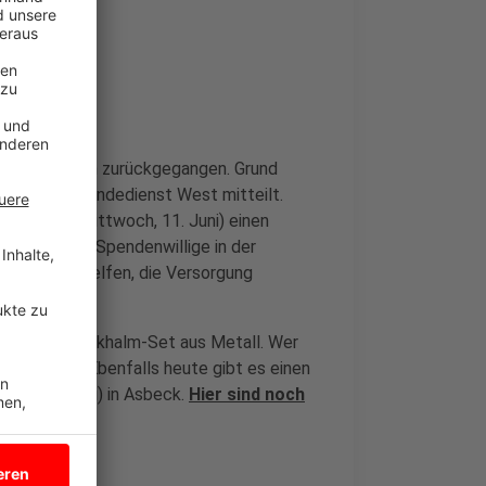
chen deutlich zurückgegangen. Grund
r DRK Blutspendedienst West mitteilt.
RK heute (Mittwoch, 11. Juni) einen
 Uhr können Spendenwillige in der
lutspende helfen, die Versorgung
hhaltiges Trinkhalm-Set aus Metall. Wer
ausweichen: Ebenfalls heute gibt es einen
ag, 12. Juni) in Asbeck.
Hier sind noch