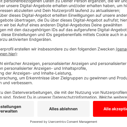
Polizei bittet um Hinweise
Anzeige
Die Täter haben sich in der Nacht zum Dienstag (04.
gemacht. Sie steht in der Nähe der Einmündung der S
Hinweise an das Kriminalkommissariat in Gronau:
Tel.
Anzeige