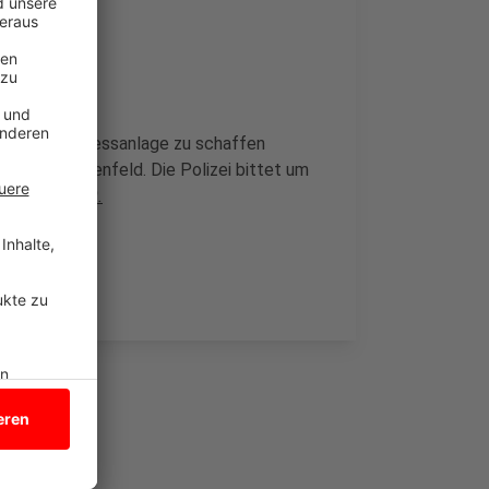
10.) an der Messanlage zu schaffen
traße Füchtenfeld. Die Polizei bittet um
 (02562) 9260.