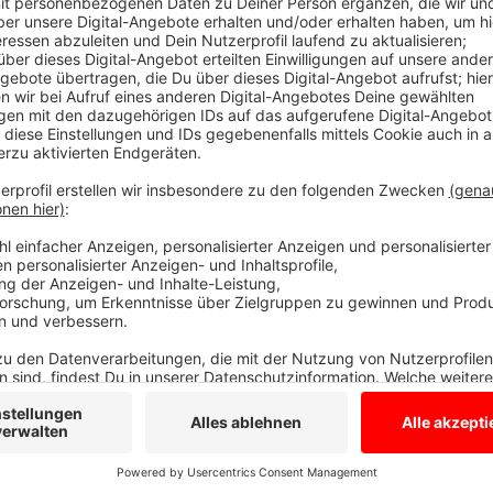
ESB ergreift Maßnahmen
Anzeige
Wassersport ist dort weiter möglich, aber beim Stan
verschlucken. Und ins Wasser gehen sollten Mensc
Gesundheitsgefahr erst recht nicht. Im Pröbstinger 
können wir weiter unbesorgt schwimmen und baden. 
Blaualgen weiter gesperrt. Der ESB setzt große Ber
Sauerstoffgehalt zu erhöhen.
Anzeige