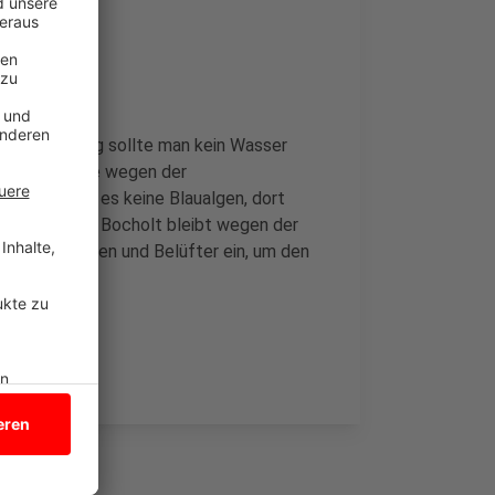
d Up Paddling sollte man kein Wasser
hen und Hunde wegen der
Badesee gibt es keine Blaualgen, dort
Der Aasee in Bocholt bleibt wegen der
egnungsanlagen und Belüfter ein, um den