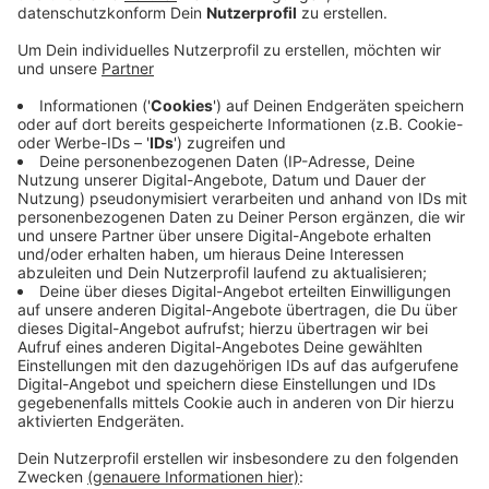
Anzeige
Immer mehr Einzelhändler machen mit
Anzeige
Dass der Black Friday nicht nur im Online-Handel eine
Rolle spielt, zeigen auch die Händler in der Ahauser
Innenstadt. Zum Start von "Ahaus leuchtet" sind die
Geschäfte heute bis 21 Uhr geöffnet. In den letzten
Jahren haben immer mehr Einzelhändler beim Black
Friday mitgemacht, weil es sich mehr lohnt, als einen
Winter- oder Schlussverkauf zu machen, sagt Tobias
Buller-Langhorst vom Handelsverband Münster.
Anzeige