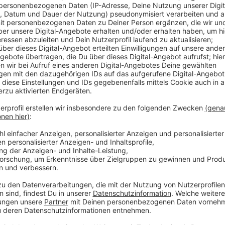
Die Zahlen schwanken
Anzeige
Nicole Mönkediek von der Verbundleitung in der kat
sagt, dass zeitweise nur noch 25 bis 30 Kinder in d
aber wieder etwas mehr sein, weil wieder mehr Elter
Anzeige
Kitabilanz - viel Verständnis bei Eltern