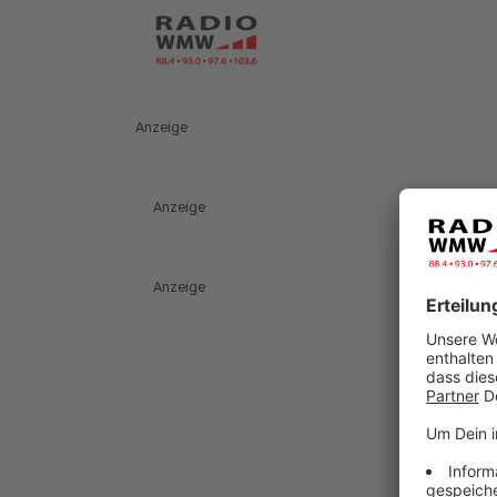
Anzeige
Anzeige
Anzeige