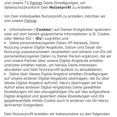
Anzeige
Auch in dieser Woche wird die Aktion
fortgesetzt
Anzeige
Eine genaue Zahl liegt noch nicht vor, weil im
Impfzentrum keine Auswertung nach Altersgruppen
möglich ist. Das Impfteam schätzt aber, dass rund
zwei Drittel der knapp 1.700 Biontech-Impfdosen an
die Jugendlichen verimpft wurden. In dieser Woche
wird die Impfaktion im Impfzentrum fortgesetzt.
Jeweils von 14 bis 19 Uhr haben Jugendliche die
Chance, sich ohne Termin impfen zu lassen. Für die