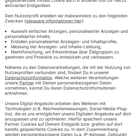
Hier eine Beschreibung der mutmasslichen
Täter:
Anzeige
Täter 1: ca. 20 bis 25 Jahre alt, ca. 175 cm groß, kurze
schwarze nach oben gegelte Haare, Schnäuzer,
Dreitagebart, südosteuropäischer Typ
Täter 2: ca. 20 bis 25 Jahre alt, ca. 175 cm groß, breite
Statur, längere dunkle Haare, Schnäuzer,
südosteuropäischer Typ
Anzeige