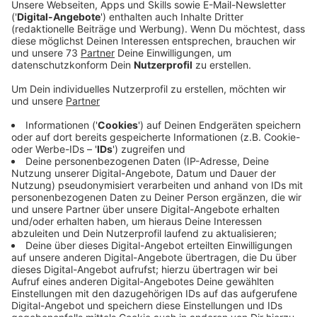
Anzeige
Versuchter Raubüberfall am Rande der
Kirmes
Anzeige
Die beiden Männer und eine Frau wurden von zwei
Unbekannten angesprochen. Die forderten die
Herausgabe von Handys, Bankkarten und Kopfhörern.
Als das nicht passierte, traten die Täter auf zwei der
Kirmesbesucher ein, verletzten sie leicht und
flüchteten. Die Kripo Bocholt sucht Zeugen.
Anzeige