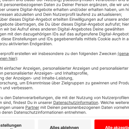
Anzeige
Frist endet am 26. Februar 2026
Anzeige
Bewerben können sich auch Unternehmen aus dem W
sechs Kategorien: Wirtschaft, Wissenschaft trifft Wir
digitale Geschäftsmodelle. Außerdem gibt es einen 
Dotiert ist der Innovationspreis mit 4000 Euro. Di
oder Produktfilm finanziert. Der Münsterland e.V. ve
gemeinsam mit den Sparkassen im Münsterland, der P
und den Stadtwerken Münster.
Die Teilnahmebedingungen und weitere Infos zur 
Anzeige