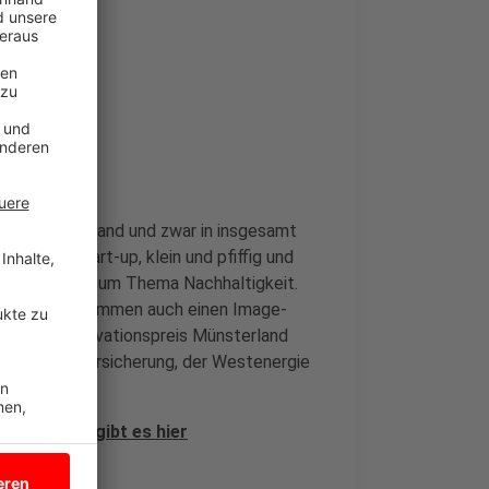
estmünsterland und zwar in insgesamt
tschaft, Start-up, klein und pfiffig und
Sonderpreis zum Thema Nachhaltigkeit.
e Gewinner bekommen auch einen Image-
rgibt den Innovationspreis Münsterland
rovinzial Versicherung, der Westenergie
Bewerbung gibt es hier