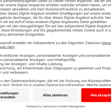
Preis wird alle zwei Jahre verliehen
Anzeige
Seit 1993 wird der Innovationspreis Münsterland all
Unternehmen, Hochschulen und Institutionen verlieh
Erfindungen, cleveren Visionen oder weitsichtenden 
vergibt den Innovationspreis Münsterland gemeinsa
Provinzial Versicherung, der Westenergie und der St
über 4000 Euro sowie ein Image- bzw. Produktfilm. 
Innovationspreis 2023/2024 ist der 31. Januar 2024
Innovationspreis, zur Bewerbung und den Teilnahmeb
Anzeige