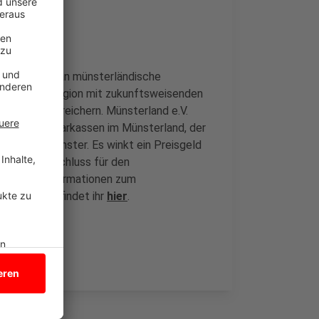
e zwei Jahre an münsterländische
en, die die Region mit zukunftsweisenden
Projekten bereichern. Münsterland e.V.
m mit den Sparkassen im Münsterland, der
adtwerke Münster. Es winkt ein Preisgeld
Bewerbungsschluss für den
. Weitere Informationen zum
edingungen findet ihr
hier
.