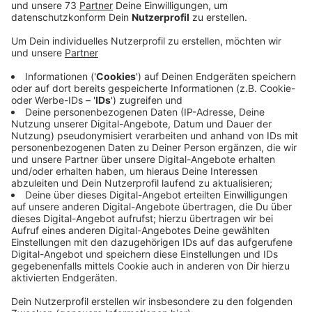
Anzeige
Frist für Anträge endet am 31.10.2024
Anzeige
Die Volksbank Westmünsterland unterstützt wieder
Schulprojekte, die den Teilnehmern neue Lern- und
Lebenserfahrungen ermöglichen und ihre individuellen
Stärken fördern. Die Förderung läuft unter dem
Stichwort Bildungsinitiative. Schulen aus dem Kreis
Borken können sich bis zum 31. Oktober 2025 für einen
Zuschuss bewerben. Insgesamt stehen für dieses
Jahr 50.000 Euro bereit, heißt es von der Volksbank
Westmmnsterland.
Hier geht es zum Antrag und zu weiteren