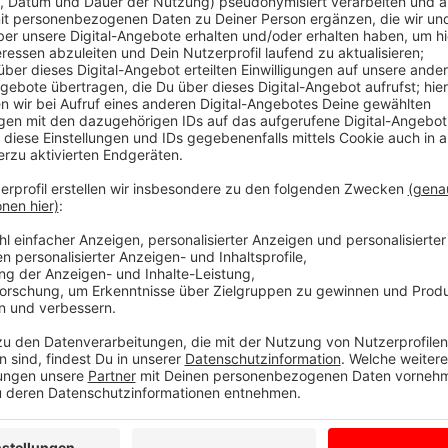
Ein Elternteil sollte mit zum CopCamp
Anzeige
Jugendliche, die im nächsten Jahr ihren mittleren S
sofort für das diesjährige CopCamp bewerben.
Darauf weist die Kreispolizei Borken hin. Das Angebot
die überlegen, zur Polizei zu gehen. Das CopCamp f
Ausbildungsgelände in Selm statt. Das ist von Bork
lernen die Jugendlichen nicht nur die Polizeischule 
Blaulicht-Erfahrungen sammeln, wie Notrufe bearbeit
Verkehrsunfälle aufnehmen. Und es gibt natürlich di
Beamtinnen Fragen zu stellen. Beim CopCamp sollten
bzw. Erziehungsberechtigten begleitet werden, heißt
Infos. Wer beim Cop Camp dabei sein möchte, sollte 
denn es gibt nur 80 Plätze.
Hier geht es zur Bewer