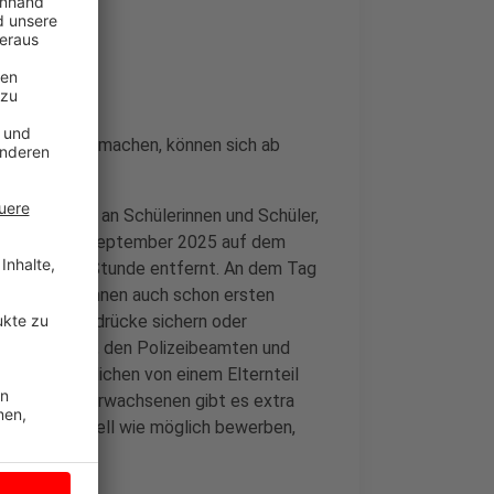
chulabschluss machen, können sich ab
 richtet sich an Schülerinnen und Schüler,
indet am 13. September 2025 auf dem
en etwa eine Stunde entfernt. An dem Tag
kennen, sie können auch schon ersten
en, Fingerabdrücke sichern oder
e Gelegenheit, den Polizeibeamten und
 die Jugendlichen von einem Elternteil
 es. Für die Erwachsenen gibt es extra
sich so schnell wie möglich bewerben,
bung