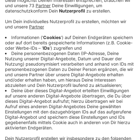
Nur ein Sprung rettete die Polizistin
Anzeige
In Borken hatte eine Polizeibeamtin gestern
(17.Februar) am späten Abend richtig viel Glück. Sie
wollte auf der Ahauser Straße ein Auto anhalten.
Obwohl die Beamtin reflektierende Kleidung trug, eine
Taschenlampe und eine beleuchtete Polizeikelle, fuhr
der Wagen weiter und genau auf sie zu. Die Polizistin
konnte sich nur durch einen Sprung auf den Gehweg
retten. Der Wagen setzte seine Fahrt ungebremst
fort, weiter mit überhöhter Geschwindkeit. Als der
Autofahrer kurz darauf an einer Tankstelle anhielt,
sprach ihn die Beamtin auf sein Verhalten an. Der 33-
jährige Rekener erklärte, er habe zwar ein rotes Licht
bemerkt, aber die Polizistin nicht erkannt. Er gab zu,