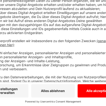
Anzeige
1,4 Promille im Blut
Anzeige
Weil er nun auf sein Fortbewegungsmittel verzichten
Mehrfamilienhauses in der Nähe ein unverschlossene
und die Polizei konnte den Vredener bei der anschl
Pusten hatte er rund 1,4 Promille Alkohol im Blut.
Anzeige