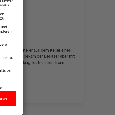
 musste, klaute er aus dem Keller eines
s E-Bike. Das bekam der Besitzer aber mit
ießenden Fahndung festnehmen. Beim