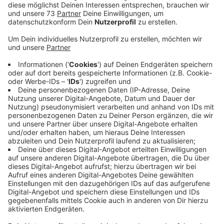
Microsoft nimmt unaufgefordert keinen
Kontakt mit Euch auf!
Anzeige
Auch ein Mann aus Velen kam nicht klar und war für
das angebliche Update Angebot eines Microsoft-
Mitarbeiters am Telefon entsprechend dankbar.
Leider. Die Kaution war in Form von Google-Play-
Karten dann auch schnell elektronisch hinterlegt. Mit
der Weitergabe des Codes hatten die Kriminellen dann
aber leichtes Spiel. Ratz fatz lag der Schaden für den
Velener im niedrigen vierstelligen Bereich. Die Polizei
warnt nochmal: auch Microsoft nimmt nicht einfach
unaufgefordert Kontakt zu uns auf. Wer angerufen
wird, sollte auf keinen Fall private Daten rausgeben