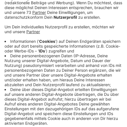
Veröffentlicht:
Freitag, 23.01.2026 08:30
Anzeige
Ein Besuch mit bleibendem Eindruck
Anzeige
Gestern hieß es für die Kinder der Kindertagesstätte
Siebenstein: Radio hautnah erleben. Die Morning-
Show-Moderatoren Sina und Daniel haben der Kita
einen Besuch abgestattet und für strahlende
Gesichter gesorgt. Gemeinsam mit den Kindern
nahmen sie sich Zeit zum Vorlesen und tauchten in
spannende Geschichten ein.
Der Besuch war für alle Beteiligten ein besonderes