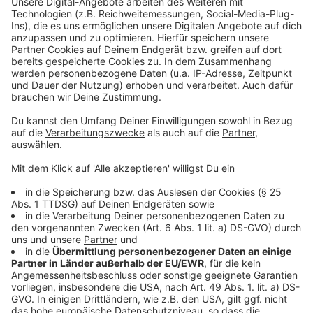
Zusatzqualifikation abschließen möchten
(z.B. Meisterschule, Fachwirtefortbildung etc.).
*Was wird erwartet von Dir?*
- Wohnort oder Geburtsort in Bocholt.
- Besondere Erfolge wie Auszeichnungen und Preise
(außerschulisch).
- Berufserfahrung oder absolvierte Praktika.
- Engagement in gesellschaftlichen, sozialen,
hochschulpolitischen oder politischen Bereichen, oder
in Vereinen und Verbänden.
*Interessiert?*
Dann sende dein Motivationsschreiben mit dem
Betreff „Stipendium zur Wirtschaftsförderung in
Bocholt“ per E-Mail an: claudia@etage3-boh.de