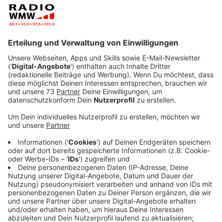
Anzeige
Professionell ausgestattete Arbeitsplätze
Anzeige
Die "Etage3 Coworkingspace GmbH" bietet drei
professionell ausgestattete Arbeitsplätze, die ihr für
ein halbes Jahr rund um die Uhr nutzen könnt. Die
Bewerbungsfrist für ein entsprechendes Stipendium
läuft bis 15. September. Bewerben können sich alle
Studierenden der Fachhochschule in Bocholt sowie
alle Studierenden, die in Bocholt geboren sind. Auch
Berufstätige aus Bocholt, die zum Beispiel eine
Meisterschule abschließen wollen, haben die Chance,
ein Stipendium zu bekommen. Neben besonderen