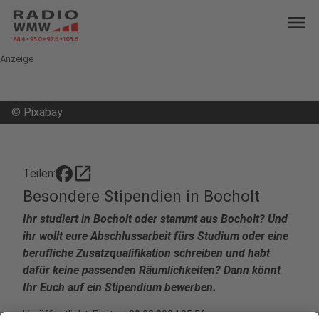
menu
Anzeige
©
Pixabay
open_in_new
Teilen:
Besondere Stipendien in Bocholt
Ihr studiert in Bocholt oder stammt aus Bocholt? Und
ihr wollt eure Abschlussarbeit fürs Studium oder eine
berufliche Zusatzqualifikation schreiben und habt
dafür keine passenden Räumlichkeiten? Dann könnt
Ihr Euch auf ein Stipendium bewerben.
Veröffentlicht:
Freitag, 30.08.2024 05:56