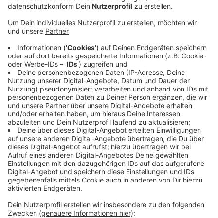
Anzeige
10.000 Euro sollen aus Geschwister-
Hakenfort-Stiftung genommen werden
Anzeige
Der Kostenpunkt nach den Preissteigerungen im
Baugegewerbe und der Inflation liegt bei etwa
200.000 Euro, so dass der SUS nun doch städtische
Unterstützung braucht. Die Verwaltung schlägt vor
10.000 Euro aus der Geschwister-Hakenfort-Stiftung
zu nehmen. Die ist extra zur Förderung von Sport und
Kultur gedacht. Der Haupt- und Finanzausschuss
entscheidet heute Abend (29.03.23).
Anzeige