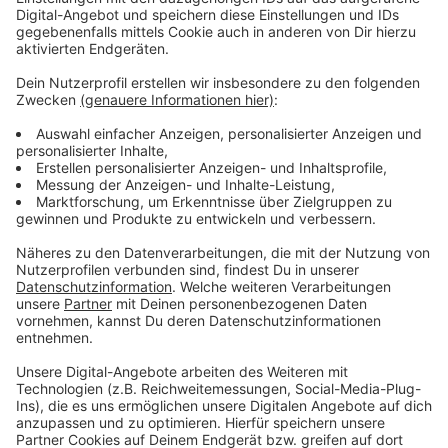
Unbekannte zwei Autos in Brand gesteckt. Die
Fahrzeuge brannten aus und auch das benachbarte
Wohnhaus wurde beschädigt. Insgesamt entstand ein
Sachschaden von rund 100.000 Euro. Für Hinweise, die
zur Überführung der Täter führen, ist nun eine
Belohnung von 10.000 Euro ausgesetzt.
Hinweise nimmt das Kriminalkommissariat 11 in Borken
(Tel: 02861-9000) oder jede andere
Polizeidienststelle entgegen.
Anzeige
Hier könnt ihr euch das Plakat ansehen
Anzeige