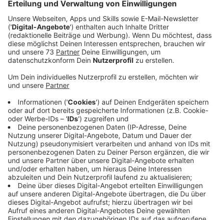
100.000 Euro verursacht. Für Hinweise ist eine
Belohnung ausgesetzt.
Veröffentlicht:
Freitag, 10.07.2020 13:54
Anzeige
Hinweise gesucht
Anzeige
10.000 Euro Belohnung. Das steht auf den Plakaten,
die die Polizei in dem nächsten Tagen in Bocholt -
Lowick aufhängt. Es geht um eine Brandstiftung vor
ein paar Wochen an der Van-Gemmeren-Straße. In der
Nacht zum 23. Juni, einem Dienstag, haben