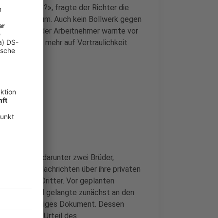
 geben kann?», fragte der Richter die
echtsfreier Raum. Auch kein Bollwerk gegen
. Der Anwalt der Arbeitnehmer warnte vor
emand könne mehr auf Vertraulichkeit
 er.
sellschaft, darunter zwei Brüder,
en fleißig Nachrichten über ihre privaten
idigungen Dritter. Vor geplanten
fs kopiert und gelangte zunächst an den
n ein 316-seitiges Dokument. Dessen
, wie aus dem Urteil des