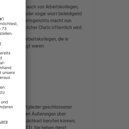
m Internet - auch von Arbeitskollegen,
h mal pöbeln oder sogar wüst beleidigend
des Bundesarbeitsgerichts macht nun
der Inhalt solcher Chats öffentlich wird.
reundeter Arbeitskollegen, die in
ly beschäftigt waren.
den, dass Mitglieder geschlossener
der sexistischen Äußerungen über
durch Vertraulichkeit berufen können,
t (2 AZR 17/23). Sie heben damit