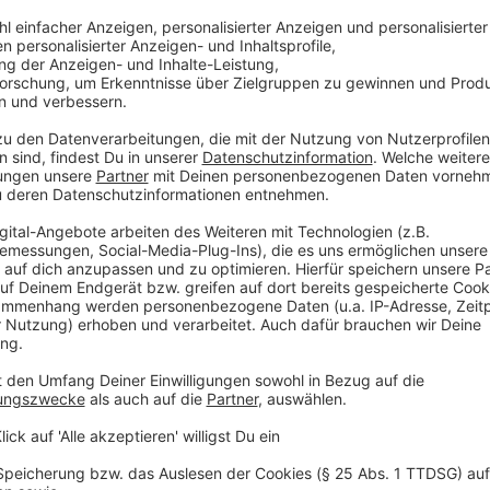
Entscheidungen der Vorinstanzen in Niedersachsen au
Vertraulichkeitserwartung" der Mitglieder von ges
also Verschwiegenheit.
Ob es sich bei Chatgruppen um eine geschützte, ver
von der Art der Nachrichten sowie der Größe und Zu
der Entscheidung des Bundesarbeitsgerichts (BAG). I
nachweisen, warum sie einander vertrauen durften.
Anzeige
Chatgruppe als Bollwerk
Anzeige
In der Gruppe aus Niedersachsen habe es krasse Bel
wiedergeben möchte», sagte der Vorsitzende Richter 
Chatgruppe eine Art Festung, ein Bollwerk, in dem al