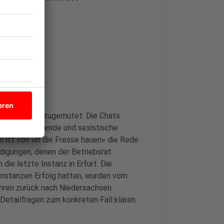
sen einiges zugemutet: Die Chats
nschenverachtende und sexistische
ist von «in die Fresse hauen» die Rede.
digungen, denen der Betriebsrat
die letzte Instanz in Erfurt. Die
rinstanzen Erfolg hatten, wurden vom
hren zurück nach Niedersachsen
etailfragen zum konkreten Fall klären.