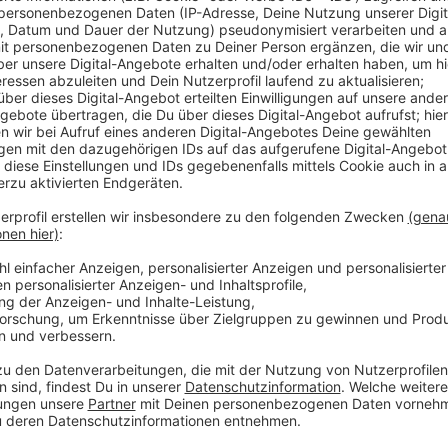
Warnschüsse
Anzeige
Die Polizei sagt, es sei eine äußerst bedrohliche Si
Trecker auf sie zurollten, hätten sie gezielte Warn
jedoch niemand. Hier bei uns ist das Verständnis für 
Niederlanden groß. Sie sollen teils ihre Emissionen u
Höfe das Aus bedeutet, sagt Jörg Sümpelmann vom l
Anzeige
Jörg Sümpelmann vom landwirtschaftlichen K