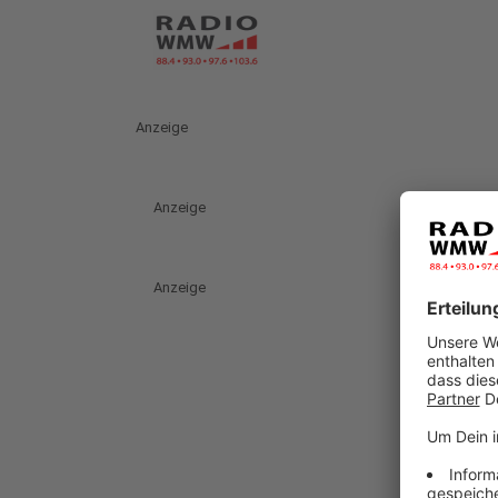
Anzeige
Anzeige
Anzeige