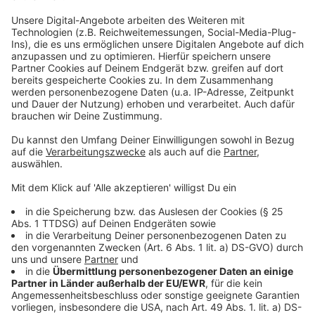
Union Wessum, die Sportfreunde Graes und der FC
Ottenstein mit dem Bau ihrer Kleinspielfelder
begonnen. Im kommenden Jahr folgen der VfB
Alstätte, der TuS Wüllen und der FC Oldenburg. „Mit
den neuen Kunstrasenplätzen können wir die
Sportinfrastruktur in Ahaus nachhaltig verbessern.
Gemeinsam mit den Vereinen haben wir in
konstruktiven Gesprächen eine Lösung gefunden, die
die Sportinfrastruktur in Ahaus nachhaltig verbessert“,
erklärte Marco Schröder, Beigeordneter der Stadt
Ahaus.
Anzeige
Erste Plätze nach den Herbstferien nutzbar
Anzeige