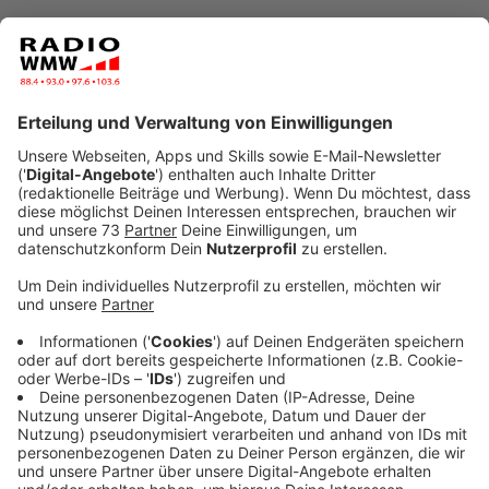
Anzeige
Sechs neue Kunstrasenplätze für Ahaus
Anzeige
Die Ahauser Fußballvereine dürfen sich über sechs
neue Kunstrasenplätze freuen. Neben zwei großen
Spielfeldern entstehen vier Kleinspielfelder, die
bestehende Flächen der Vereine ersetzen. Die Stadt
Ahaus unterstützt das Projekt mit einem Zuschuss
von insgesamt 1,5 Millionen Euro. Am Dienstagabend
(02.09.25) trafen sich Vertreter der Vereine und der
Stadt Ahaus am Gelände in Wessum, um den offiziellen
Baustart zu feiern. Henric Böcker von Union Wessum
berichtete dabei über das hohe Engagement der
Freiwilligen, die sich unter anderem bei Erdaushub- und