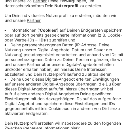
teilte der Landesbetrieb StrassenNRW mit.
Veröffentlicht:
Donnerstag, 30.09.2021 15:18
Anzeige
Geh und Radweg wir gebaut
Anzeige
Die Bauarbeiten werden für Weihnachten
unterbrochen, danach folgt der zweite Bauabschnitt.
Auf einer Strecke von insgesamt 6 Kilometern wird ein
Geh-und Radweg gebaut, ausserdem entstehen neue
Linksabbiegspuren. Im Gegenzug wird die Straßen-
Fahrbahn etwas enger.