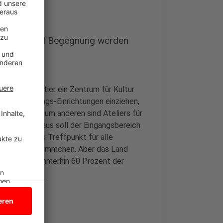
g, Kultur und Begegnung werden
n Stadtquartier ein Zentrum für Kultur
ische Bildungs-Einrichtungen einziehen,
 Junge Uni. Zum anderen sind Ateliers für
t. Darüberhinaus soll der Eingangsbereich
und auch als Treffpunkt für alle
ein stolzes Sümmchen. Aber das Land
d das sind immerhin 60 Prozent der