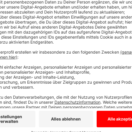
Anzeige
Das LernWerk soll zu einem Ort der Bildun
Anzeige
Mit dem LernWerk will die Stadt Bocholt in dem neue
und Begegnung schaffen. Zum einen sollen dort städt
also Volkshochschule, Musikschule, Stadtarchiv oder
die freie Kultur-und Künstlerszene in Bocholt geplan
des LernWerks als Empfangs - und Ausstellungsraum 
Bocholter dienen. Der Umbau kostet natürlich auch 
NRW hat schon 8,9 Millionen an Zuschuß zugesagt un
Planungs- und Baukosten.
Anzeige