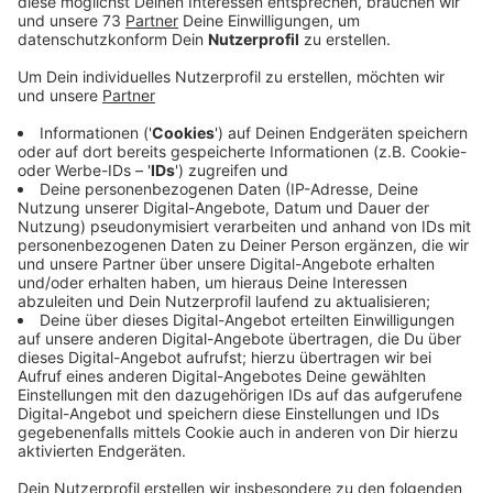
Fahrt.
Veröffentlicht:
Freitag, 06.11.2020 06:44
Anzeige
Umleitung und freie Fahrt
Anzeige
Für die Bauarbeiten am Kreisverkehr Bahnhofstraße in
Gescher geht's ab heute in den dritten und letzten
Bauabschnitt. Für uns bedeutet das: die
Bahnhofstraße wird stadteinwärts zur Einbahnstraße.
In die Gegenrichtung gilt eine Umleitung. Ende
Dezember soll dann alles fertig sein. Und noch eine
Baustelle verändert sich ab heute. Denn ab heute habt
ihr auf der B 70 bei Alstätte im Bereich Einmündung