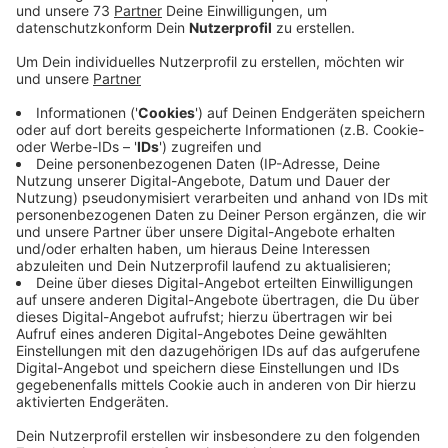
Veröffentlicht:
Dienstag, 19.04.2022 15:05
Anzeige
Ende November soll alles fertig sein
Anzeige
Nach Angaben der Stadt sollen die Geh- und Radwege
breiter gemacht und neue Querungshilfen angekegt
werden.
Dafür müssen zeitweise auch Fahrspuren gesperrt
werden. Die Arbeiten erfolgen in verschiedenen
Bauabschnitten und werden voraussichtlich Ende
November beendet sein. Radfahrer und Fußgänger
werden solange umgeleitet. Die Baumaßnahme ist Teil