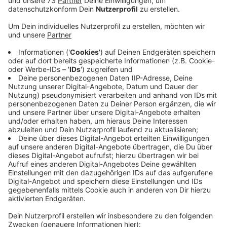
Anzeige
Regelmäßig aktuelle Infos auf der Ahauser
Website
Anzeige
Die umfassenden Bauarbeiten zur Umgestaltung der
Wallstraße in Ahaus kommen voran. Auf ihrer Website
informiert die Stadt die Bürgerinnen und Bürger über
den Zeitplan und die Fortschritte und ein Chatbot
beantwortet Fragen z.B. zur Parksituation. Am Montag
(24.11.2025) wird voraussichtlich die Kreuzung
Wallstraße/Schloßstraße gesperrt und das bis Mitte
Dezember. Es sind für diesen Zeitraum ringförmige
Umfahrungen geplant, teilte die Ahauser Verwaltung
mit.