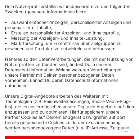
Folgekosten werden mit 1,7 Millionen Euro
veranschlagt. Nachdem Ende Juni der Planungs- und
Bauausschuss mit klarer Mehrheit für die Pläne
gestimmt hat, dürfte auch im HFA am Abend eine
Mehrheit dafür sein. Wenn der Rat in der kommenden
Woche ebenfalls zustimmt, könnten die eigentlichen
Bauarbeiten Ende des Jahres beginnen. Im Herbst
2026 (3. Quartal) will die Verwaltung in den Neubau
einziehen.
Anzeige
Anzeige