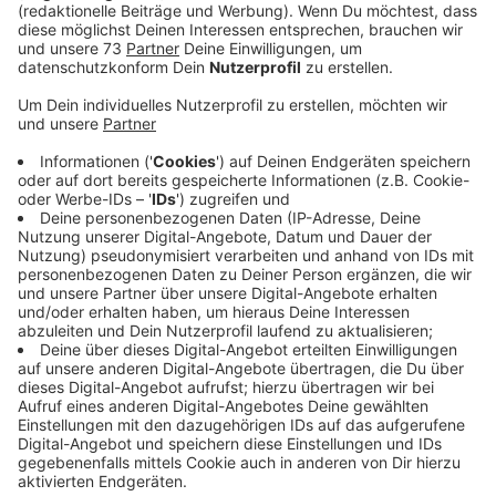
bisherigen Planungen fortgesetzt und dann baulich
umgesetzt werden.
Veröffentlicht:
Mittwoch, 28.08.2024 05:57
Anzeige
30 Millionen Euro soll der Neubau kosten
Anzeige
Rund 30 Millionen Euro soll der Neubau nach bisherigen
Planungen kosten. Nach einem positiven Bescheid
vom Bund, kann die Stadt Gronau mit rund 7,5 Millionen
Euro an Fördergeldern rechnen. Die jährlichen