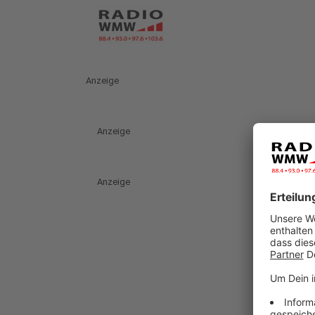
Anzeige
Anzeige
Anzeige