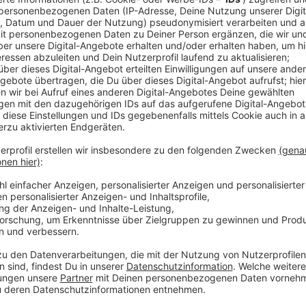
"Another Place" haben die Briten dann auch in der Se
als Duett geplant so Sänger Dan Smith. "Ich wollte,
Perspektiven erzählt wird. Duette Machen wire her s
– ihrer Stimme und ihrer Art Songs zu schreiben. Ich 
auf." Fündig wurde die Band dann bei der Kanadierin A
besten Mix.
Anzeige
Wir benötigen Ihre Z
den YouTube Video
laden!
Wir verwenden einen S
Drittanbieters, um V
einzubetten. Dieser Servi
Ihren Aktivitäten sammeln.