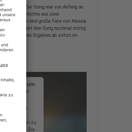
tlist gehabt. Der Song war von Anfang an
 dass die Geschichte aus zwei
elten aber wir sind große Fans von Alessia
finde, sie wertet den Song nochmal richtig
lessia Cara. Das Ergebnis ab sofort im
ustimmung, um
-Service zu
ervice eines
ideoinhalte
ce kann Daten zu
 Bitte lesen Sie