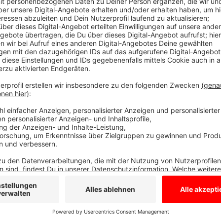
Anzeige
Suchaktion abgeschlossen
Anzeige
Die Frau, die seit dem Abend in Reken vermisst wurde,
Abend sogar mit einem Hubschrauber gesucht. Darauf
Polizei gemeldet und wollten wissen, was da los sei. 
Ihr da in den sozialen Medien irgendwelche Aufrufe ge
löschen oder verbergen – der Frau zuliebe.
Anzeige