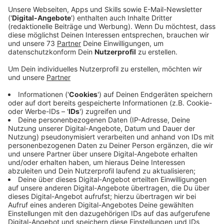
Anzeige
"Die Leute sollen heiser und verschwitzt
sein!"
Anzeige
Nach dem Soundcheck in der Bürgerhalle Gronau
durften wir KAMRAD in seiner Garderobe besuchen
und mit ihm über sein Konzert beim Jazzfest heute
Abend reden (03.05.). Was seine Band seit neustem
vor Auftritten macht und warum seine ganze Crew
Ausschau nach Flamingos hält, das hört Ihr im ganzen
Interview hier.
Ihr wollt noch DABEI SEIN Heute Abend?
Tickets
gibts bis 18 Uhr hier und ab 19 Uhr an der