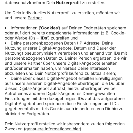
Anzeige
Es gibt Umleitungen
Anzeige
Autos aus Richtung Ahaus und A31 können die
Baustelle passieren, der Verkehr in Gegenrichtung wird
umgeleitet. Seit Februar verlegt Thyssengas entlang
der B70 zwischen Ahaus und Heek eine Ferngasleitung.
Aus Sicherheitsgründen, denn in unmittelbarer Nähe
befinden sich zu viele Bäume. Ende November sollen
die Arbeiten dann abgeschlossen sein, sagte uns eine
Sprecherin von Thyssengas auf Nachfrage.
Anzeige