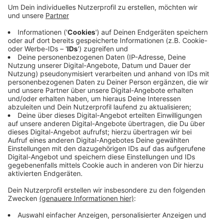
Anzeige
Grund sind weitere Arbeiten im Rahmen der
Sanierung. Bis voraussichtlich Mitte Dezember wird
jeweils eine Fahrspur für den Verkehr gesperrt und es
gibt ein Tempolimit. Außerdem ist vom 17.11. bis
einschließlich 22.11. die Anschlussstelle FH Bocholt in
Richtung Borken.
Anzeige
Anzeige