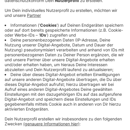
Anzeige
A 31
Anzeige
Pünktlich vor den Winterferien geht die Autobahn-
Westfalen unter anderem auf der A 31 Richtung
Norden bei Bottrop in die Winterpause. Die
Verkehrsführung bleibt dabei so wie sie jetzt ist.
Weiter geht’s dann erst Anfang / Mitte Januar, so
lange das Wetter Arbeiten zulässt. Die Autobahn
Westfalen saniert auf dem Abschnitt zwischen
Dorsten und Bottrop die Fahrbahn.
Anzeige