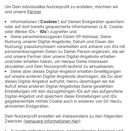
Die 19-Jährige war gegen halb sieben auf der
Industriestraße zwischen der Uhlandstraße und dem
Gewerbehof unterwegs, als sie von der Fahrbahn
abkam. Warum, muss noch geklärt werden. Ihr Auto
berührte einen geparkten Wagen, überschlug sich und
blieb dann auf dem Dach liegen. Ersthelfer holten sie
aus dem Auto. Die 19-Jährige wurde ins Krankenhaus
eingeliefert. Die Polizei schätzt den Schaden auf
20.000 Euro. Die Industriestraße war während der
Bergungsarbeiten gesperrt.
Anzeige