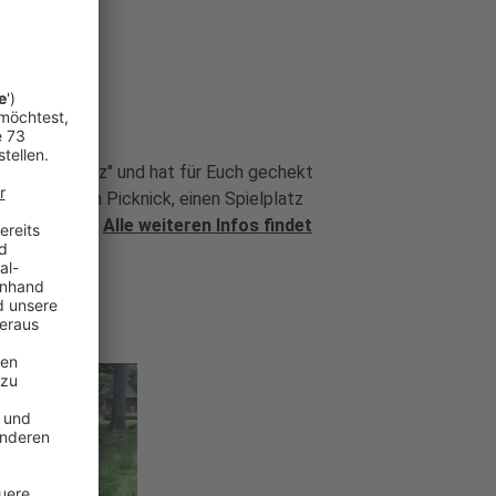
holter Schweiz" und hat für Euch gechekt
esen für ein Picknick, einen Spielplatz
um streicheln!
Alle weiteren Infos findet