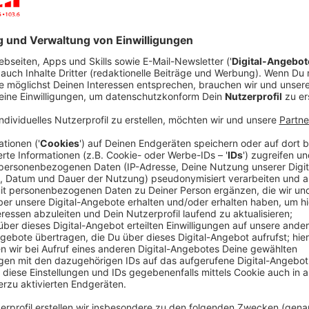
Die Anholter Schweiz
Anzeige
Unsere Reporterin Malin Gröting war im Wildpark "An
was man dort alles entdecken kann. Es gibt schöne Wi
für die Kids und natürlich eine Menge Tiere. Sogar z
ihr hier.
Anzeige