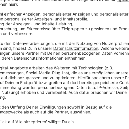
Anzeige
"Ich habe mich am meisten auf den Wolf gefre
Anzeige
Der Pröbstingsee
Anzeige
Der Pröbstingsee bietet allerhand Abwechslung. Ihr