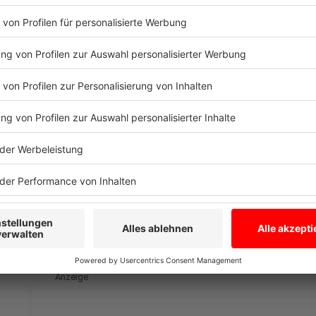
Anzeige
"Es ist sehr entspannt hier"
Anzeige
Die besten Ausflugsziele für die Ferien in 
Anzeige