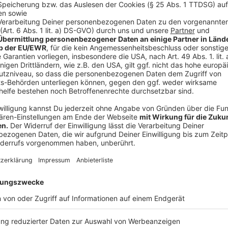
Trettboot fahren sondern auch den Kletterwald bes
Reporterin Malin Gröting war für Euch vor Ort und hat
Anzeige
Anzeige
"Hier ist es mega schön"