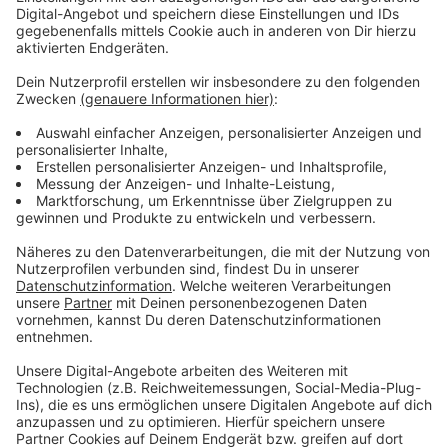
Anzeige
Selbstverpflichtung für die Zukunft
Anzeige
Der Titel "Schule ohne Rassismus – Schule mit
Courage" ist keine Auszeichnung für bereits geleistete
Arbeit, sondern eine Selbstverpflichtung für die
Gegenwart und Zukunft. Das August-Vetter-
Berufskolleg wird sich dafür einsetzen, nachhaltige
und langfristige Projekte, Aktivitäten und Initiativen zu
entwickeln, um Diskriminierungen zu überwinden.
Kreisweit gibt es mit dem August-Vetter-Berufskolleg
jetzt 32 Schulen aus dem Kreis Borken, die den Titel
"Schule ohne Rassismus" tragen dürfen, darunter die
Josefschule in Bocholt, das Gymnasium Remigianum in