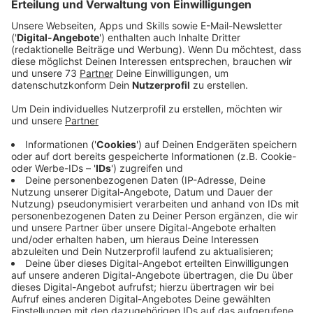
Anzeige
Feierliche Verleihung des Titels
Anzeige
Heute (6.9) wird dem August-Vetter-Berufskolleg
Bocholt im Rahmen eines feierlichen Festakts der
Titel "Schule ohne Rassismus - Schule mit Courage"
verliehen. Das Projekt wurde von Schülerinnen und
Schülern des Berufskollegs in Kooperation mit dem
Grundschulverbund Liebfrauen initiiert. Nach dem
Festakt erwartet die Grundschülerinnen und
Grundschüler ein buntes Rahmenprogramm auf dem
Schulhof des August-Vetter-Berufskollegs.