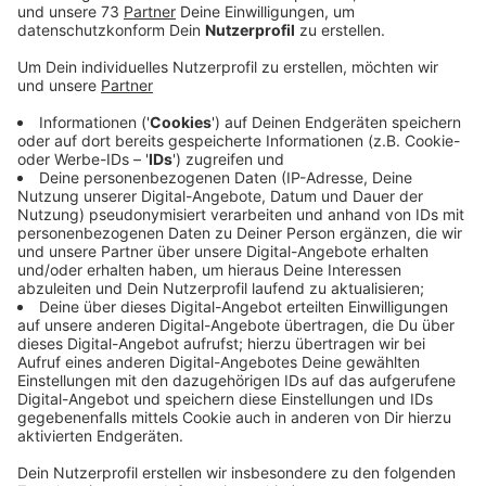
Anzeige
Preisgelder für Schulen
Anzeige
Landrat Kai Zwicker ruft alle Grundschulen und
weiterführenden Schulen hier im Westmünsterland
zum Mitmachen auf. Gesucht werden kleine oder
große Aktionen, die einen Beitrag zum Klimaschutz
leisten - durch bewusstes Handeln,
verantwortungsvolle Entscheidungen und eine
klimafreundliche Alltagsgestaltung.
Die Preisgelder für die jeweils ersten drei Plätze
liegen zwischen tausend und 300 Euro.
Bewerbungsschluss ist der 27. März.