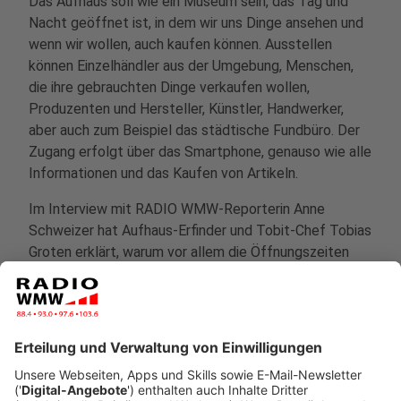
Das Aufhaus soll wie ein Museum sein, das Tag und
Nacht geöffnet ist, in dem wir uns Dinge ansehen und
wenn wir wollen, auch kaufen können. Ausstellen
können Einzelhändler aus der Umgebung, Menschen,
die ihre gebrauchten Dinge verkaufen wollen,
Produzenten und Hersteller, Künstler, Handwerker,
aber auch zum Beispiel das städtische Fundbüro. Der
Zugang erfolgt über das Smartphone, genauso wie alle
Informationen und das Kaufen von Artikeln.
Im Interview mit RADIO WMW-Reporterin Anne
Schweizer hat Aufhaus-Erfinder und Tobit-Chef Tobias
Groten erklärt, warum vor allem die Öffnungszeiten
von Geschäften ein Problem in den Innenstädten sind
und wie das Aufhaus das ändern könnte.
Anzeige