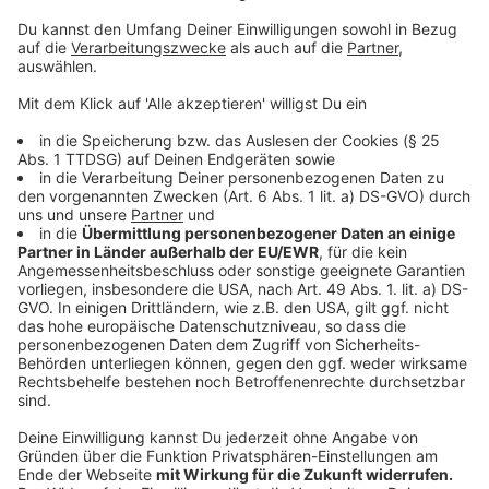
Nachbarstädte im Westmünsterland
beobachten das Experiment genau
Anzeige
Das Experiment "Aufhaus" hat schon vor der Eröffnung
für viel Interesse in den Nachbarstädten und -
gemeinden gesorgt. Unter anderem Ludger Dieckhues
vom Stadtmarketing in Bocholt will ganz genau
beobachten, wie das Aufhaus bei den Besuchern
ankommt.
Anzeige
Anne Schweizer
Ludger Dieckhues