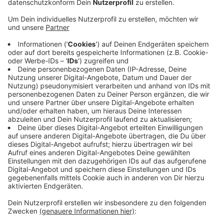
verschont. Die Feuerwehr war mit ca. 120
Einsatzkräften vor Ort, zur weiteren Brandbekämpfung
und Ablösung der seit 4.30 Uhr im Einsatz befindlichen
Einsatzkräfte werden weitere 60 Kräfte eingesetzt.
Aufgrund der enormen Rauchentwicklung wurden im
gesamten Stadtgebiet Schadstoffmessungen
durchgeführt, die jedoch unauffällig waren, teilt die
Stadt Vreden mit.
Durch das Feuer in dem kunststoffverarbeitenden
Betrieb auf der Straße "Up de Hacke" "regnete" es
kleinste und auch im näheren Bereich zur Brandstelle
etwas größere Rußpartikel.
Betroffen ist insbesondere in etwa der Bereich
zwischen dem Köckelwicker Esch und dem
Wendfelder Damm.
Die öffentlichen Spielplätze und Sportanlagen in dem
betroffenen Bereich werden zunächst gesperrt.