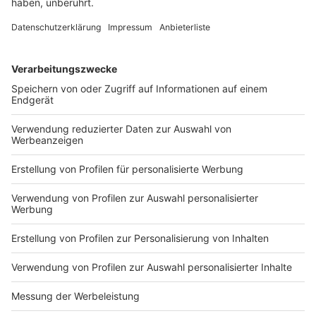
der in der Luft liegt. Eine große schwarze Rauchsäule
ist kilometerweit zu sehen. Der Grund: Eine große
Betriebshalle der Kunststoff-Firma Wefapress im
Gewerbegebiet Up de Hacke in der Nähe des
Berkelsees steht seit den frühen Morgenstunden in
Flammen. Die Feuerwehr ist seitdem mit allen
verfügbaren Kräften im Einsatz, um das Feuer in den
Griff zu bekommen. Insgesamt 120 Leute,
Spezialgeräte wie der Teleskoparm aus Ahaus und die
Drehleitern aus Vreden und Ahaus sind dabei. Der
Einsatz wird noch einige Stunden dauern, schätzt
Einsatzleiter Nienhaus vor Ort. Die Brandursache ist
noch unklar – Menschen kamen nicht zu Schaden.
Wegen der starken Rauchentwicklung wird die
Bevölkerung gebeten, Türen und Fenster geschlossen
zu halten und die Klimaanlagen abzuschalten. Die
Feuerwehr und das Landesumweltamt prüfen zur Zeit
die Schadstoffe im Rauch. Ein Ergebnis liegt noch