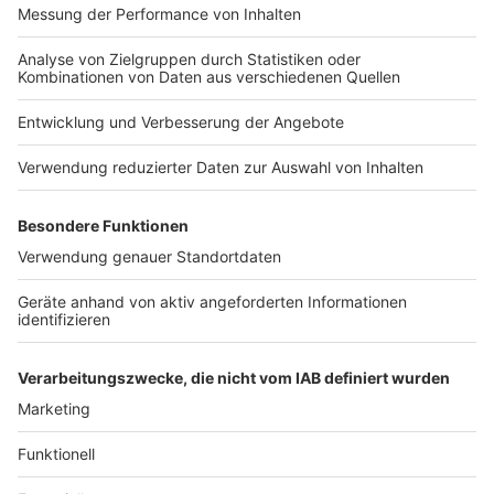
nicht vor. Der Brandort ist abgeriegelt, bitte haltet die
Zufahrtswege frei für die Feuerwehrfahrzeuge. Sobald
es da neue Entwicklungen gibt, erfahrt ihrs hier bei uns.
Anzeige
Stand 6.30 Uhr: Die Bevölkerung wird gebeten Fenster
und Türen geschlossen zu halten sowie Klima- und
Lüftungsanlagen abzuschalten. Wegen der Größe des
Brandes werden immer mehr Feuerwehrleute und
Löschfahrzeuge angefordert, sagte uns die Leitstelle
der Feuerwehr in Borken. Wir halten Euch auf dem
Laufenden. Informationen hier und bei RADIO WMW im
Programm und den Nachrichten.
Anzeige