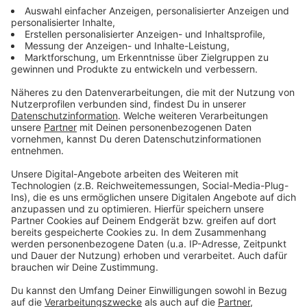
Einige Spielplätze und weitere Freizeitanlagen sind
betroffen und müssen erst gesäubert werden.
Die Stadt Vreden rät: In den privaten Gärten sollten
Aufenthalts- und Spielbereiche vor der Nutzung
gesäubert werden. Hier reicht ein normaler
Haushaltreiniger, die Reinigung sollte aus
Vorsichtsmaßnahmen mit entsprechendem Schutz,
wie z.B. Einmalhandschuhen vorgenommen werden. Zur
Sicherheit sollte insbesondere auch darauf geachtet
werden, dass kleinere Kinder die Partikel nicht
aufnehmen.
Anzeige
Stand 12.00 Uhr: Der Einsatz ist noch lange nicht
beendet. Die Feuerwehr ist bemüht, ein Übergreifen
der Flammen von der brennenden Betriebshalle auf