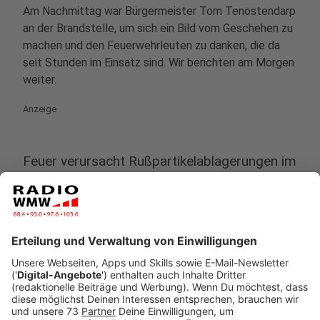
Am Nachmittag war Bürgermeister Tom Tenostendarp
an der Brandstelle, um sich ein Bild vom Geschehen zu
machen und den Feuerwehrleuten zu danken, die da
seit Stunden im Einsatz sind. Wir berichten am Morgen
weiter.
Anzeige
Feuer verursacht Rußpartikelablagerungen im
Stadtgebiet - Spiel- und Sportplätze vorerst
gesperrt
Anzeige
Stand 14.30 Uhr: Ein Teil des
kunststoffverarbeitenden Betriebes fiel den Flammen
zum Opfer, die neue Halle und ein weiterer Teil wurden