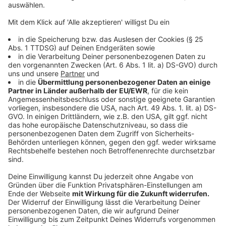
andere Gebäudeteile zu verhindern. Nach wie vor sind
ca. 120 Feuerwehrleute aus Vreden, Stadtlohn, Ahaus
und aus anderen teilen des Kreises im Einsatz.
Unterstützt werden sie vom THW. Vor Ort wird alles
aufgefahren, was hilft das Feuer zu löschen. Der
Qualm wird vom Landesamt für Natur und Umwelt auf
Schadstoffe untersucht. Bislang liegen noch keine
Ergebnisse vor. Stand jetzt. Vermutlich wird der
Einsatz noch bis zum Abend dauern, schätzt die
Leitstelle der Feuewehr in Borken. Menschen kamen
nicht zu Schaden. Sobald es da neue Entwicklungen
gibt, erfahrt ihrs hier bei uns.
Anzeige
Stand 10.30 Uhr: Mit lauten Sirenentönen sind die
Vredener heute früh gegen halb 5 unsanft aus dem
Schlaf geweckt worden. Dazu der eklige Brandgeruch,