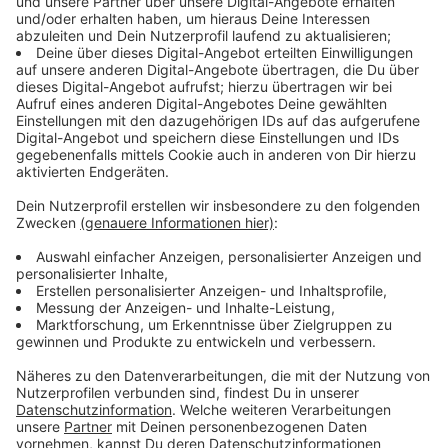
vollen Zügen auszukosten. Für manche bedeutet
Sommer auch, einfach mal spontan zu sein und den
Tag auf sich zukommen zu lassen – ohne große Pläne,
dafür mit umso mehr guter Laune.
Jeder hat seine ganz eigenen Sommermomente. Aber
eines ist sicher:
Sobald die Sonne scheint, steigt die
Stimmung und das Westmünsterland zeigt sich von
seiner schönsten Seite.
Was macht für Euch den Sommer aus? Worauf freut
Ihr Euch am meisten, wenn die Temperaturen steigen?
Teilt Eure Sommermomente mit uns – per WhatsApp-
Sprachnachricht.
Anzeige