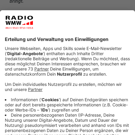
bringt.
Veröffentlicht:
Mittwoch, 11.06.2025 05:16
Anzeige
Sonne, Spaß und Entspannung
Anzeige
Mit dem sonnigen Wetter kehrt auch die Lust auf
Aktivitäten im Freien zurück. Ob gemütliche
Grillabende mit Familie und Freunden, ein erfrischender
Besuch im Schwimmbad oder das erste Eis der Saison
– der Sommer bietet unzählige Möglichkeiten, das
Leben draußen zu genießen. Viele freuen sich darauf,
endlich wieder Sommerkleider und T-Shirts aus dem
Schrank zu holen und die langen, warmen Tage in