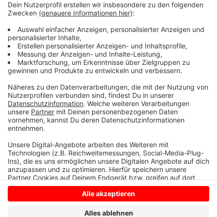
Die Person wird wie folgt beschrieben:
Männlich, etwa 40 bis 50 Jahre alt, 1,75 Meter groß,
mit schlanker Statur und dunklen, kurzen Haaren. Der
Täter trug eine blaue Daunenjacke und eine dunkle
Jeans.
Anzeige
Anzeige
Anzeige