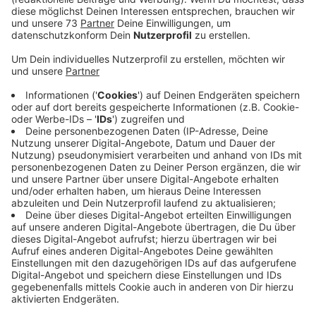
Anzeige
Zeugin wird um Hilfe gebeten
Anzeige
Tatort war der Fußweg des Alten Friedhofs zwischen
Am Fildeken und Mittelmannstraße. Der Sexualtäter
folgte der Frau noch. Erst als sie anfing mit dem Handy
zu telefonieren, flüchtete der Mann. Eine jugendliche
Radfahrerin, die die Tat mitbekam, soll sich bitte bei
der Kripo Bocholt melden. Die Zeugin wird gebeten,
sich bei der Polizei in Bocholt zu melden. Hinweise
nimmt das Kriminalkommissariat in Bocholt unter Tel.
(02871) 2990 entgegen.