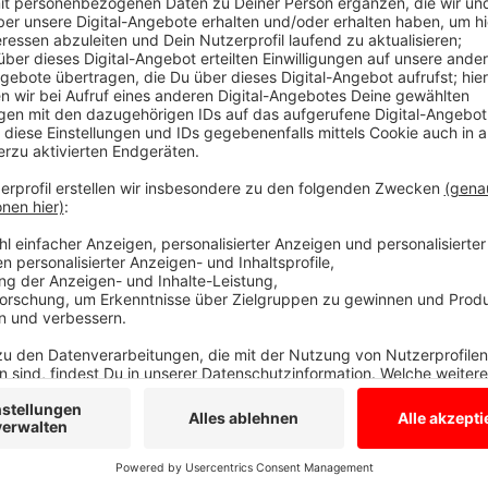
Besucher können freiwillig eine Maske trag
Anzeige
In den angeschlossenen Krankenhäusern in Ahaus, B
Besucher ab Samstag keine Maske mehr tragen. Wer mö
aufsetzen. Das Klinikum Westmünsterland bittet abe
Besuch im Krankenhaus zu verzichten.
Anzeige