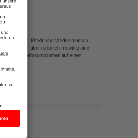
en
ocholt, Borken, Rhede und Vreden müssen
chte, darf aber natürlich freiwillig eine
r, bei Krankheitssymptomen auf einen