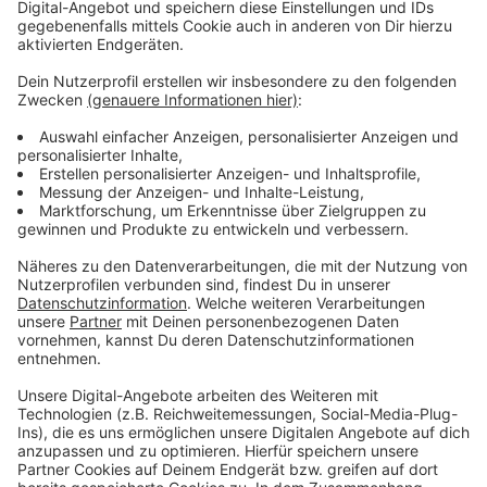
Atze Schröder - "Wat ne Woche" - Der
Podcast
Anzeige
Was macht der Künstler eigentlich, wenn er nicht auf
der Bühne oder vor der Kamera steht? Hier erfahren
wir es. Im Podcast "
Wat ne Woche
" erzählt Atze
Schröder die schönsten Geschichten, die lustigsten
Anekdoten, intime Geständnisse und haut natürlich
seine Lieblingspromis in die Pfanne, so wie wir ihn
kennen und lieben. Atze Schröder und sein ganz
persönlicher Wochenrückblick - so privat wie noch nie,
so lustig wie immer.
Anzeige