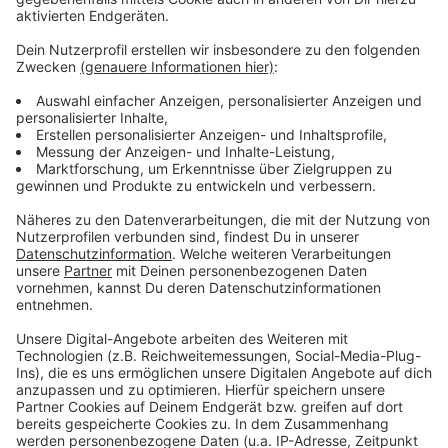
Anzeige
Was macht der Künstler eigentlich, wenn er nicht auf
der Bühne oder vor der Kamera steht? Hier erfahren
wir es. Im Podcast "
Wat ne Woche
" erzählt Atze
Schröder die schönsten Geschichten, die lustigsten
Anekdoten, intime Geständnisse und haut natürlich
seine Lieblingspromis in die Pfanne, so wie wir ihn
kennen und lieben. Atze Schröder und sein ganz
persönlicher Wochenrückblick - so privat wie noch nie,
so lustig wie immer.
Anzeige
Anzeige