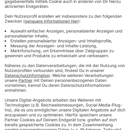
Podcast
Anzeige
Was macht der Künstler eigentlich, wenn er nicht auf
der Bühne oder vor der Kamera steht? Hier erfahren
wir es. Im Podcast "
Wat ne Woche
" erzählt Atze
Schröder die schönsten Geschichten, die lustigsten
Anekdoten, intime Geständnisse und haut natürlich
seine Lieblingspromis in die Pfanne, so wie wir ihn
kennen und lieben. Atze Schröder und sein ganz
persönlicher Wochenrückblick - so privat wie noch nie,
so lustig wie immer.
Anzeige
Anzeige