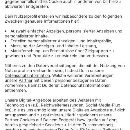
Podcast
Anzeige
Was macht der Künstler eigentlich, wenn er nicht auf
der Bühne oder vor der Kamera steht? Hier erfahren
wir es. Im Podcast "
Wat ne Woche
" erzählt Atze
Schröder die schönsten Geschichten, die lustigsten
Anekdoten, intime Geständnisse und haut natürlich
seine Lieblingspromis in die Pfanne, so wie wir ihn
kennen und lieben. Atze Schröder und sein ganz
persönlicher Wochenrückblick - so privat wie noch nie,
so lustig wie immer.
Anzeige
Anzeige