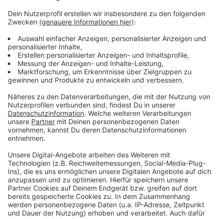
Anzeige
Wie wird euer Jahresstart 2024? Macht euch keine
Sorgen, alles wird gut! Auf rauer See braucht man
einen erfahrenen Kapitän, der einen in den sicheren
Hafen der guten Laune schippert. Atzes Mantra für ein
glückliches Leben: "Lass' mich mal machen." Also volle
Kraft voraus und viel Spaß bei Atze Schröders
Kaltstart 24.
Anzeige
Anzeige