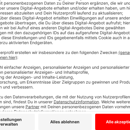
Comedy
Atze Schröders Kaltstart 24: 
Anzeige
Der Sommer hat dieses Jahr lange auf sich warten l
heißer, Schröder! Schon zum Jahresanfang hat uns A
jetzt will er uns gut gelaunt bis in den Herbst bringe
"Lass' mich mal machen." Also volle Kraft voraus und
24.
Anzeige