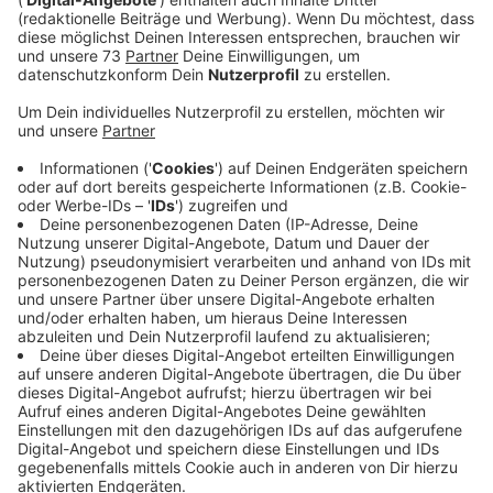
Veröffentlicht:
Montag, 22.01.2024 00:00
Anzeige
Comedy
Atze Schröders Kaltstart 24: "Skiurlaub"